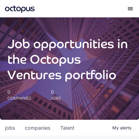
What we do
Job opportunities in
How we do it
the Octopus
Our impact
Ventures portfolio
Future Generations Reports
0
0
COMPANIES
JOBS
Octopus Giving
Careers
jobs
companies
Talent
My
alerts
Insights