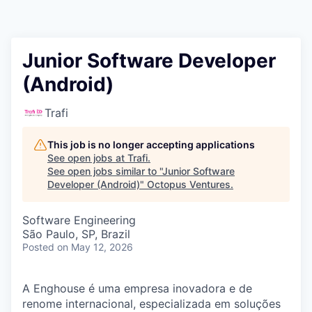
Contact
Junior Software Developer
(Android)
Trafi
This job is no longer accepting applications
See open jobs at
Trafi
.
See open jobs similar to "
Junior Software
Developer (Android)
"
Octopus Ventures
.
Software Engineering
São Paulo, SP, Brazil
Posted
on May 12, 2026
A Enghouse é uma empresa inovadora e de
renome internacional, especializada em soluções