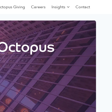
ctopus Giving
Careers
Insights
Contact
 Octopus