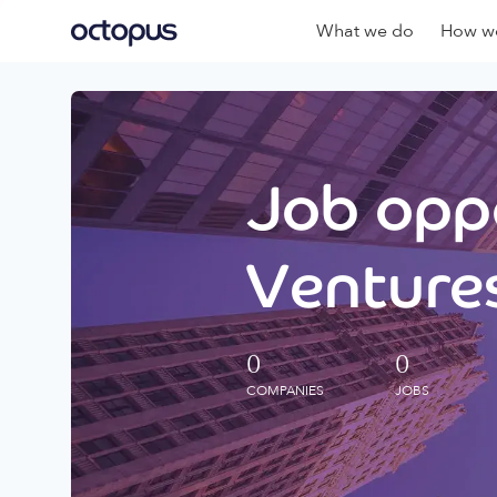
What we do
How we
Job oppo
Ventures
0
0
COMPANIES
JOBS