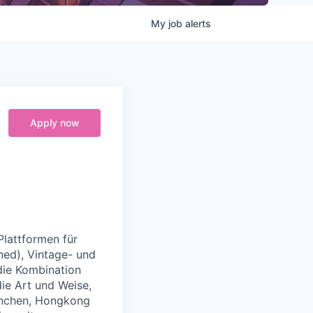
My
job
alerts
Apply now
Plattformen für
ned), Vintage- und
die Kombination
e Art und Weise,
München, Hongkong