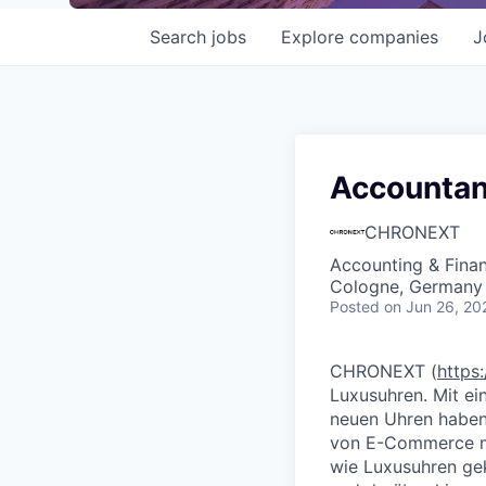
Search
jobs
Explore
companies
J
Accountan
CHRONEXT
Accounting & Fina
Cologne, Germany
Posted
on Jun 26, 20
CHRONEXT (
https
Luxusuhren. Mit ei
neuen Uhren haben 
von E-Commerce mi
wie Luxusuhren ge