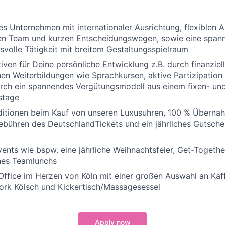
s Unternehmen mit internationaler Ausrichtung, flexiblen A
en Team und kurzen Entscheidungswegen, sowie eine span
volle Tätigkeit mit breitem Gestaltungsspielraum
iven für Deine persönliche Entwicklung z.B. durch finanzie
n Weiterbildungen wie Sprachkursen, aktive Partizipation
h ein spannendes Vergütungsmodell aus einem fixen- und 
stage
nditionen beim Kauf von unseren Luxusuhren, 100 % Überna
bühren des DeutschlandTickets und ein jährliches Gutsche
ents wie bspw. eine jährliche Weihnachtsfeier, Get-Togethe
nes Teamlunchs
ffice im Herzen von Köln mit einer großen Auswahl an Kaff
ork Kölsch und Kickertisch/Massagesessel
Apply now