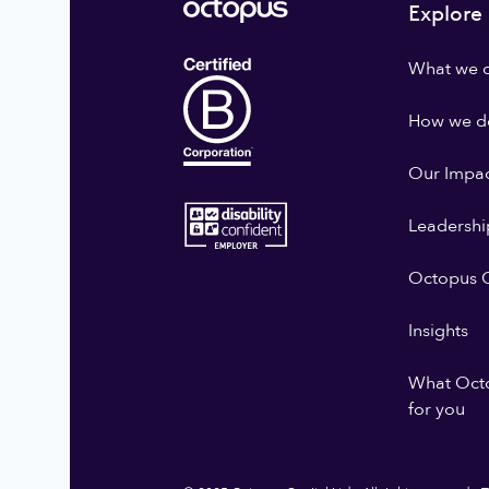
Explore
What we 
How we do
Our Impa
Leadershi
Octopus G
Insights
What Oct
for you