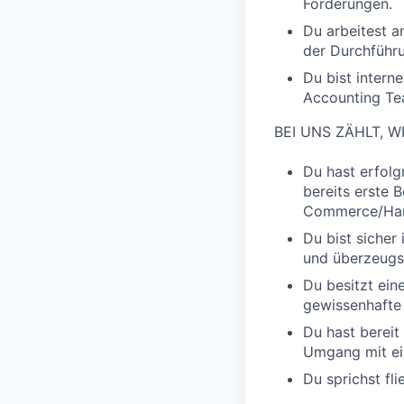
Forderungen.
Du arbeitest a
der Durchführ
Du bist intern
Accounting Tea
BEI UNS ZÄHLT, W
Du hast erfol
bereits erste 
Commerce/Han
Du bist sicher
und überzeugs
Du besitzt ein
gewissenhafte 
Du hast bereit
Umgang mit ei
Du sprichst fl