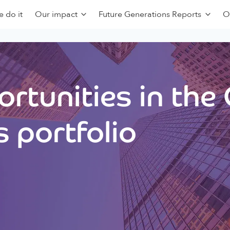
 do it
Our impact
Future Generations Reports
O
rtunities in the
 portfolio