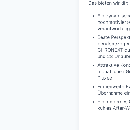
Das bieten wir dir:
Ein dynamische
hochmotiviert
verantwortungs
Beste Perspekt
berufsbezogene
CHRONEXT durc
und 28 Urlaub
Attraktive Ko
monatlichen Ge
Pluxee
Firmenweite Ev
Übernahme ei
Ein modernes O
kühles After-W