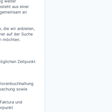
g weiter
esteht aus einer
e gemeinsam an
, die wir anbieten,
mmer auf der Suche
n möchten.
öglichen Zeitpunkt
itorenbuchhaltung
rwachung sowie
 Faktura und
erpunkt