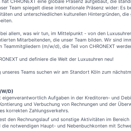
 hat CHRONEXT eine globale Präsenz aufgebaut, die ständi
ser Team spiegelt diese internationale Präsenz wider: Es
b
itäten
und unterschiedlichen kulturellen Hintergründen, di
eiten.
 bei allem, was wir tun, im Mittelpunkt - von den Luxusuhren
entierten Mitarbeitenden, die unser Team bilden. Wir sind i
en Teammitgliedern (m/w/d), die Teil von CHRONEXT werde
RONEXT und definiere die Welt der Luxusuhren neu!
ng unseres Teams suchen wir am Standort Köln zum nächstm
/W/D)
 eigenverantwortlich Aufgaben in der Kreditoren- und Deb
 Kontierung und Verbuchung von Rechnungen und der Übe
es korrekten Zahlungsverkehrs.
st den Rechnungslauf und sonstige Aktivitäten im Bereich
nd die notwendigen Haupt- und Nebenbuchkonten mit Schw