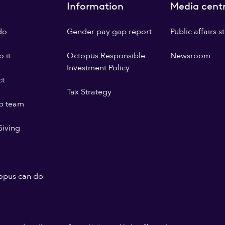
Information
Media cent
do
Gender pay gap report
Public affairs 
 it
Octopus Responsible
Newsroom
Investment Policy
ct
Tax Strategy
p team
iving
opus can do