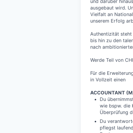
und darüber hinaus
ausgebaut wird. Un
Vielfalt an National
unserem Erfolg arb
Authentizität steht
bis hin zu den tal
nach ambitioniert
Werde Teil von CH
Für die Erweiteru
in Vollzeit einen
ACCOUNTANT (M
Du übernimmst
wie bspw. die
Überprüfung d
Du verantworte
pflegst laufe