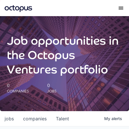
What we do
Job opportunities in
How we do it
the Octopus
Our impact
Ventures portfolio
Future Generations Reports
0
0
COMPANIES
JOBS
Octopus Giving
Careers
jobs
companies
Talent
My
alerts
Insights