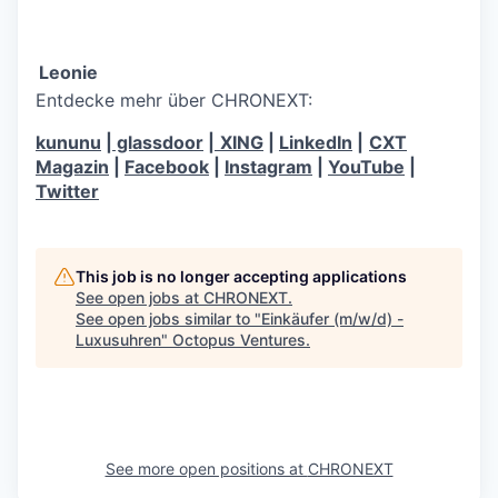
Leonie
Entdecke mehr über CHRONEXT:
kununu
|
glassdoor
|
XING
|
LinkedIn
|
CXT
Magazin
|
Facebook
|
Instagram
|
YouTube
|
Twitter
This job is no longer accepting applications
See open jobs at
CHRONEXT
.
See open jobs similar to "
Einkäufer (m/w/d) -
Luxusuhren
"
Octopus Ventures
.
See more open positions at
CHRONEXT