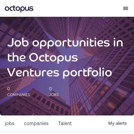
What we do
Job opportunities in
How we do it
the Octopus
Our impact
Ventures portfolio
Future Generations Reports
0
0
COMPANIES
JOBS
Octopus Giving
Careers
jobs
companies
Talent
My
alerts
Insights