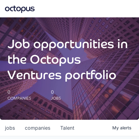
What we do
Job opportunities in
How we do it
the Octopus
Our impact
Ventures portfolio
Future Generations Reports
0
0
COMPANIES
JOBS
Octopus Giving
Careers
jobs
companies
Talent
My
alerts
Insights