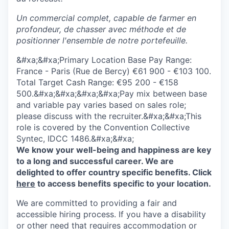
Un commercial
complet
, capable de farmer
en
profondeur
, de
chasser
avec
méthode
et de
positionner
l'ensemble
de
notre
portefeuille
.
&#xa;&#xa;Primary Location Base Pay Range:
France - Paris (Rue de Bercy) €61 900 - €103 100.
Total Target Cash Range: €95 200 - €158
500.&#xa;&#xa;&#xa;&#xa;Pay mix between base
and variable pay varies based on sales role;
please discuss with the recruiter.&#xa;&#xa;This
role is covered by the Convention Collective
Syntec, IDCC 1486.&#xa;&#xa;
We know your well-being and happiness are key
to a long and successful career. We are
delighted to offer country specific benefits. Click
here
to access benefits specific to your location.
We are committed to providing a fair and
accessible hiring process. If you have a disability
or other need that requires accommodation or