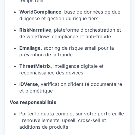
temps
réel
WorldCompliance
, base de données de due
diligence et gestion du
risque
tiers
RiskNarrative
,
plateforme
d'orchestration
et
de workflows compliance et anti-
fraude
Emailage
, scoring de
risque
email pour la
prévention
de la
fraude
ThreatMetrix
, intelligence
digitale
et
reconnaissance des devices
IDVerse
,
vérification
d'identité
documentaire
et
biométrique
Vos
responsabilités
Porter le quota
complet
sur
votre
portefeuille
:
renouvellements
, upsell, cross-sell et
additions de
produits