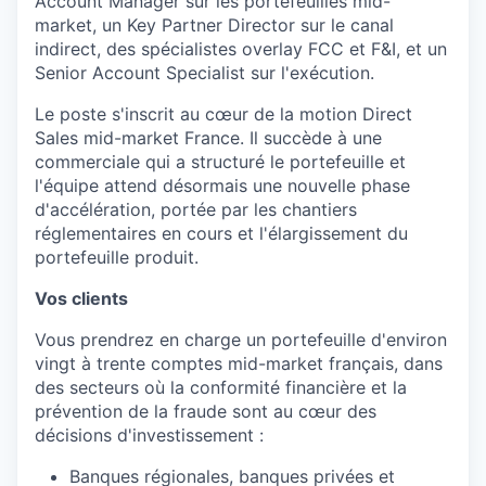
Account
Manager sur les
portefeuilles
mid-
market,
un Key
Partner Director sur le canal
indirect, des
spécialistes
overlay FCC et F&I, et
un
Senior
Account Specialist sur
l'exécution
.
Le poste
s'inscrit
au
cœur
de la motion Direct
Sales mid-market France. Il
succède
à
une
commerciale
qui a
structuré
le
portefeuille
et
l'équipe
attend
désormais
une
nouvelle phase
d'accélération
,
portée
par les
chantiers
réglementaires
en
cours
et
l'élargissement
du
portefeuille
produit
.
Vos clients
Vous
prendrez
en
charge un
portefeuille
d'environ
vingt
à
trente
comptes
mid-market français, dans
des
secteurs
où
la
conformité
financière et la
prévention
de la
fraude
sont
au
cœur
des
décisions
d'investissement
:
Banques
régionales
,
banques
privées
et