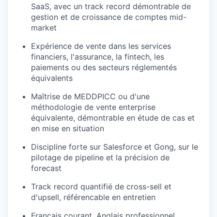
SaaS, avec
un track
record
démontrable
de
gestion et de
croissance
de
comptes
mid-
market
Expérience
de vente dans les services
financiers,
l'assurance
, la fintech, les
paiements
ou
des
secteurs
réglementés
équivalents
Maîtrise
de MEDDPICC
ou
d'une
méthodologie
de vente enterprise
équivalente
,
démontrable
en
étude de
cas
et
en
mise
en
situation
Discipline forte sur Salesforce et Gong, sur le
pilotage de pipeline et la
précision
de
forecast
Track record
quantifié
de cross-sell et
d'upsell
,
référencable
en
entretien
Français
courant
. Anglais
professionnel