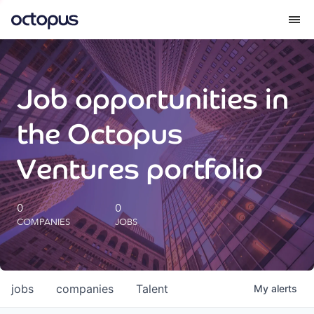
What we do
Job opportunities in
How we do it
the Octopus
Our impact
Ventures portfolio
Future Generations Reports
0
0
COMPANIES
JOBS
Octopus Giving
Careers
jobs
companies
Talent
My
alerts
Insights