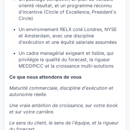
orienté
résultat
, et un
programme
reconnu
d'incentive
(Circle of Excellence, President's
Circle)
Un
environnement
RELX
coté
Londres, NYSE
et Amsterdam, avec
une
discipline
d'exécution
et
une
équité
salariale
assumées
Un cadre
managérial
exigeant
et
lisible
, qui
privilégie
la
qualité
du forecast, la rigueur
MEDDPICC et la
croissance
multi-solutions
Ce
que
nous
attendons
de vous
Maturité
commerciale
, discipline
d'exécution
et
autonomie
réelle
.
Une
vraie
ambition de
croissance
, sur
votre
book
et sur
votre
carrière
.
Le
sens
du client, le
sens
de
l'équipe
, et la rigueur
du forecast.