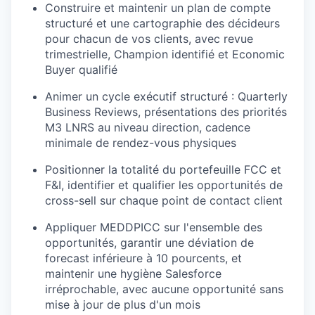
Construire
et
maintenir
un plan
de compte
structuré
et
une
cartographie
des
décideurs
pour chacun de
vos
clients, avec revue
trimestrielle
, Champion
identifié
et Economic
Buyer
qualifié
Animer
un cycle
exécutif
structuré
: Quarterly
Business Reviews,
présentations
des
priorités
M3 LNRS au
niveau
direction, cadence
minimale
de
rendez
-vous physiques
Positionner
la
totalité
du
portefeuille
FCC et
F&I, identifier et qualifier les
opportunités
de
cross-sell sur
chaque
point de contact client
Appliquer MEDDPICC sur
l'ensemble
des
opportunités
,
garantir
une
déviation
de
forecast
inférieure
à 10
pourcents
, et
maintenir
une
hygiène
Salesforce
irréprochable
, avec
aucune
opportunité
sans
mise à jour de plus d'un
mois