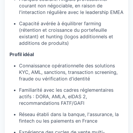
courant non
négociable
,
en
raison de
l'interaction
régulière
avec le leadership EMEA
Capacité
avérée
à
équilibrer
farming
(
rétention
et
croissance
du
portefeuille
existant
) et hunting (logos
additionnels
et
additions de
produits
)
Profil
idéal
Connaissance
opérationnelle
des solutions
KYC, AML, sanctions, transaction screening,
fraude
ou
vérification
d'identité
Familiarité
avec les cadres
réglementaires
actifs
: DORA, AMLA,
eIDAS
2,
recommandations
FATF/GAFI
Réseau
établi
dans la
banque
,
l'assurance
, la
fintech
ou
les
paiements
en
France
Expérience
des cycles de vente multi-