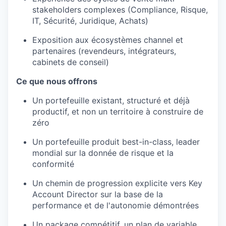
stakeholders
complexes (Compliance, Risque,
IT, Sécurité,
Juridique
,
Achats
)
Exposition aux
écosystèmes
channel et
partenaires
(
revendeurs
,
intégrateurs
,
cabinets de conseil)
Ce
que
nous
offrons
Un
portefeuille
existant
,
structuré
et déjà
productif
, et non un
territoire
à
construire
de
zéro
Un
portefeuille
produit
best-in-class, leader
mondial
sur la donnée de
risque
et la
conformité
Un chemin de progression
explicite
vers Key
Account Director sur la base de la
performance et de
l'autonomie
démontrées
Un package
compétitif
,
un plan
de variable