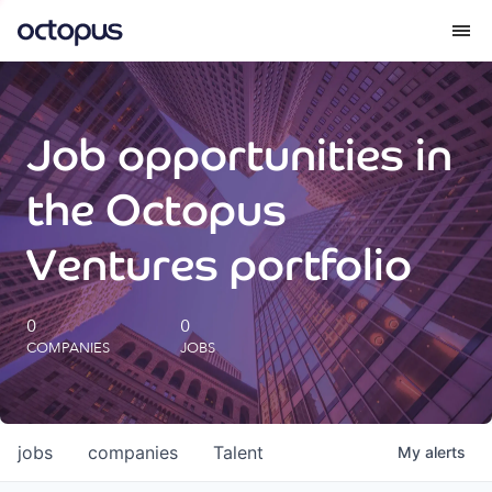
What we do
Job opportunities in
How we do it
the Octopus
Our impact
Ventures portfolio
Future Generations Reports
0
0
COMPANIES
JOBS
Octopus Giving
Careers
jobs
companies
Talent
My
alerts
Insights