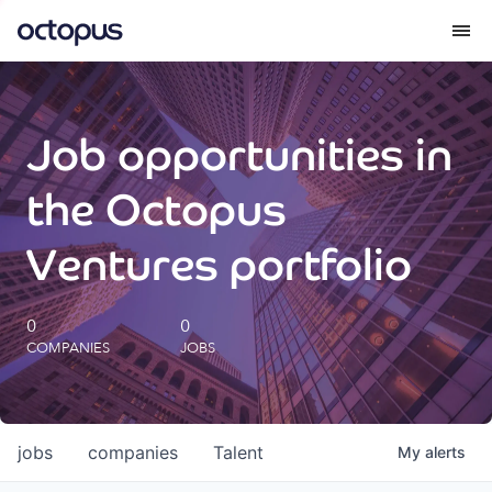
What we do
Job opportunities in
How we do it
the Octopus
Our impact
Ventures portfolio
Future Generations Reports
0
0
COMPANIES
JOBS
Octopus Giving
Careers
jobs
companies
Talent
My
alerts
Insights