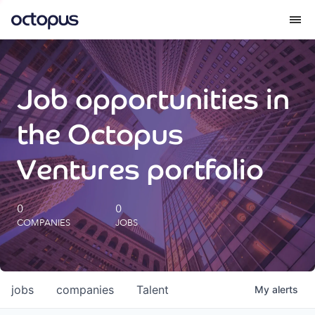
What we do
Job opportunities in
How we do it
the Octopus
Our impact
Ventures portfolio
Future Generations Reports
0
0
COMPANIES
JOBS
Octopus Giving
Careers
jobs
companies
Talent
My
alerts
Insights