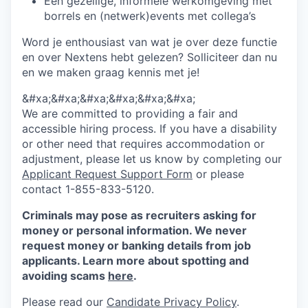
Een gezellige, informele werkomgeving met
borrels en (netwerk)events met collega’s
Word je enthousiast van wat je over deze functie
en over Nextens hebt gelezen?
Solliciteer
dan nu
en we maken graag kennis met je!
&#xa;&#xa;&#xa;&#xa;&#xa;&#xa;
We are committed to providing a fair and
accessible hiring process. If you have a disability
or other need that requires accommodation or
adjustment, please let us know by completing our
Applicant Request Support Form
or please
contact 1-855-833-5120.
Criminals may pose as recruiters asking for
money or personal information. We never
request money or banking details from job
applicants. Learn more about spotting and
avoiding scams
here
.
Please read our
Candidate Privacy Policy
.