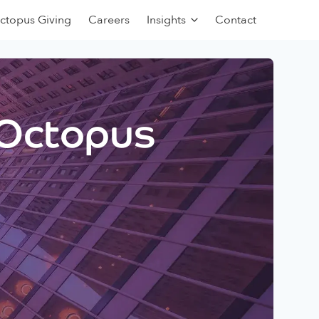
ctopus Giving
Careers
Insights
Contact
 Octopus