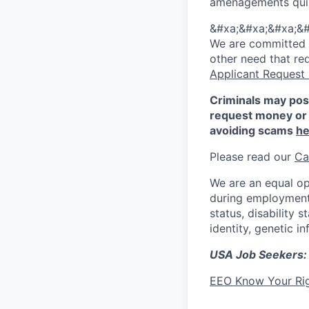
aménagements qui s
&#xa;&#xa;&#xa;&#
We are committed to
other need that re
Applicant Request
Criminals may pos
request money or 
avoiding scams
he
Please read our
Ca
We are an equal op
during employment w
status, disability 
identity, genetic i
USA Job Seekers:
EEO Know Your Ri