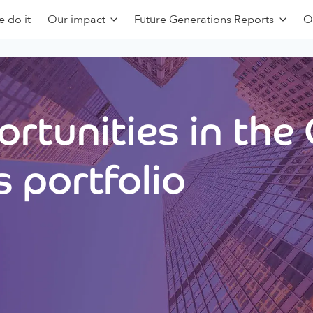
 do it
Our impact
Future Generations Reports
O
rtunities in the
 portfolio