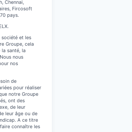
h, Chennai,
ires, Fircosoft
 70 pays.
ELX.
société et les
tre Groupe, cela
la santé, la
. Nous nous
pour nos
esoin de
riées pour réaliser
 que notre Groupe
sés, ont des
exe, de leur
 de leur âge ou de
dicap. A ce titre
faire connaître les