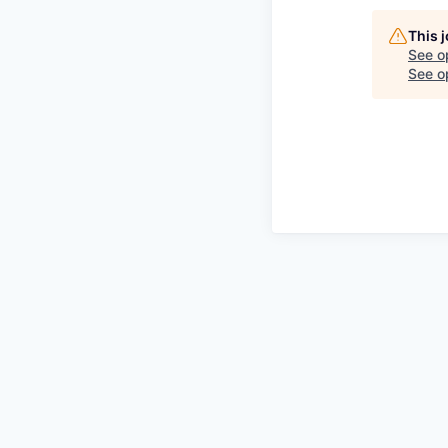
This 
See o
See op