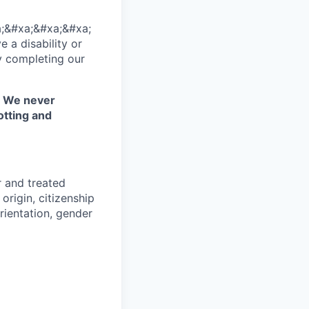
;&#xa;&#xa;&#xa;
 a disability or
y completing our
. We never
otting and
r and treated
origin, citizenship
orientation, gender