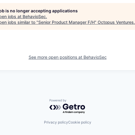
job is no longer accepting applications
pen jobs at
BehavioSec
.
en jobs similar to "
Senior Product Manager F/H
"
Octopus Ventures
.
See more open positions at
BehavioSec
Powered by Getro.com
Privacy policy
Cookie policy