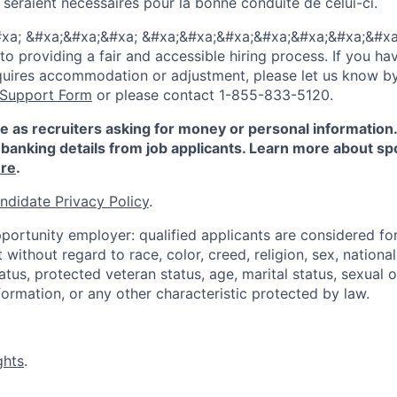
eraient nécessaires pour la bonne conduite de celui-ci.
xa; &#xa;&#xa;&#xa; &#xa;&#xa;&#xa;&#xa;&#xa;&#xa;&#xa
 providing a fair and accessible hiring process. If you have
quires accommodation or adjustment, please let us know b
 Support Form
or please contact 1-855-833-5120.
e as recruiters asking for money or personal information
banking details from job applicants. Learn more about sp
re
.
ndidate Privacy Policy
.
portunity employer: qualified applicants are considered fo
ithout regard to race, color, creed, religion, sex, national 
status, protected veteran status, age, marital status, sexual 
nformation, or any other characteristic protected by law.
ghts
.