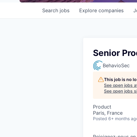
Search
jobs
Explore
companies
J
Senior Pr
BehavioSec
This job is no 
See open jobs a
See open jobs si
Product
Paris, France
Posted
6+ months ag
Rejoignez-nous en