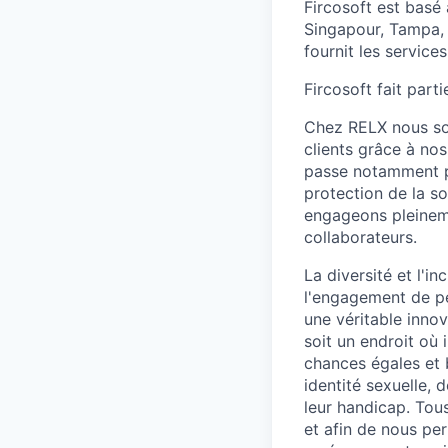
Fircosoft est basé
Singapour, Tampa, 
fournit les service
Fircosoft fait part
Chez RELX nous som
clients grâce à nos
passe notamment par
protection de la so
engageons pleineme
collaborateurs.
La diversité et l'i
l'engagement de pe
une véritable inno
soit un endroit où i
chances égales et b
identité sexuelle, d
leur handicap. Tou
et afin de nous per