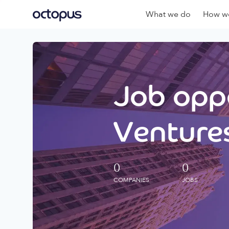
What we do
How we
Job oppo
Ventures
0
0
COMPANIES
JOBS