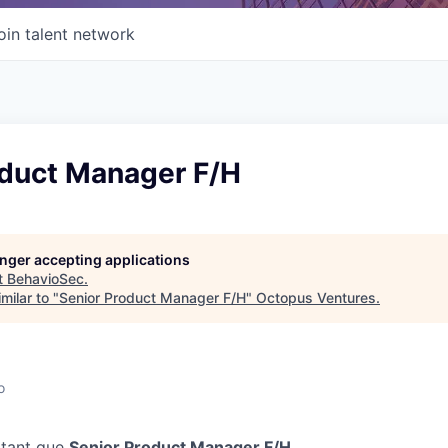
oin talent network
oduct Manager F/H
longer accepting applications
t
BehavioSec
.
milar to "
Senior Product Manager F/H
"
Octopus Ventures
.
o
 tant que
Senior
P
roduct Manager F/H