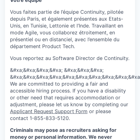
Votre équipe
Vous faites partie de l’équipe
Continuity
,
pilotée
depuis
Paris,
et également présentes aux Etats-
Unis, en Tunisie, Lettonie et l’Inde
. Travaillant en
mode Agile, vous collaborez étroitement, en
présentiel ou en distanciel, avec l’ensemble du
département Product Tech.
Vous reportez au Software
Director
de
Continuity
.
&#xa;&#xa;&#xa;&#xa; &#xa;&#xa;&#xa;
&#xa;&#xa;&#xa;&#xa;&#xa;&#xa;&#xa;&#xa;&#xa;&#xa
We are committed to providing a fair and
accessible hiring process. If you have a disability
or other need that requires accommodation or
adjustment, please let us know by completing our
Applicant Request Support Form
or please
contact 1-855-833-5120.
Criminals may pose as recruiters asking for
money or personal information. We never