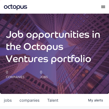
What we do
Job opportunities in
How we do it
the Octopus
Our impact
Ventures portfolio
Future Generations Reports
0
0
COMPANIES
JOBS
Octopus Giving
Careers
jobs
companies
Talent
My
alerts
Insights