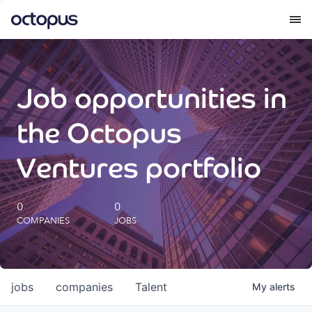
What we do
Job opportunities in
How we do it
the Octopus
Our impact
Ventures portfolio
Future Generations Reports
0
0
COMPANIES
JOBS
Octopus Giving
Careers
jobs
companies
Talent
My
alerts
Insights