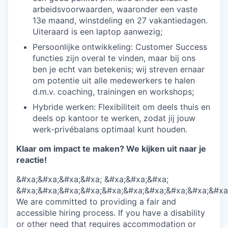
arbeidsvoorwaarden, waaronder een vaste
13e maand, winstdeling en 27 vakantiedagen.
Uiteraard is een laptop aanwezig;
Persoonlijke ontwikkeling: Customer Success
functies zijn overal te vinden, maar bij ons
ben je echt van betekenis; wij streven ernaar
om potentie uit alle medewerkers te halen
d.m.v. coaching, trainingen en workshops;
Hybride werken: Flexibiliteit om deels thuis en
deels op kantoor te werken, zodat jij jouw
werk-privébalans optimaal kunt houden.
Klaar om impact te maken? We kijken uit naar je
reactie!
&#xa;&#xa;&#xa;&#xa; &#xa;&#xa;&#xa;
&#xa;&#xa;&#xa;&#xa;&#xa;&#xa;&#xa;&#xa;&#xa;&#xa
We are committed to providing a fair and
accessible hiring process. If you have a disability
or other need that requires accommodation or